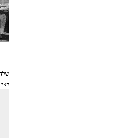
שלחו
האימי