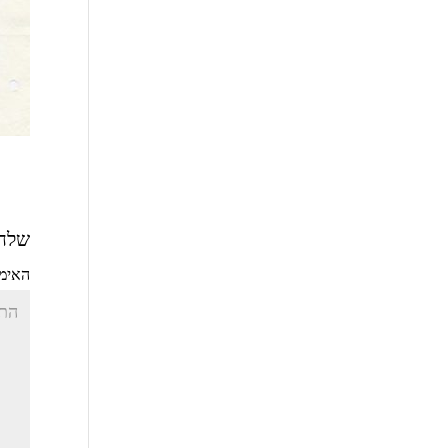
שלחו
האימי