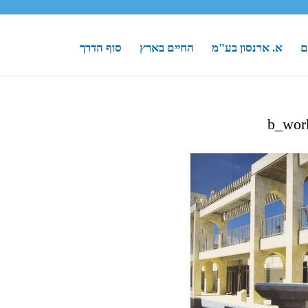
ם
א. ארנסון בע"מ
החיים בארץ
סוף הדרך
b_wor