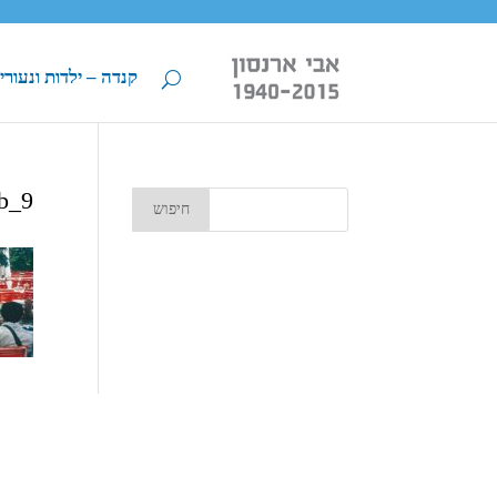
קנדה – ילדות ונעורי
b_9